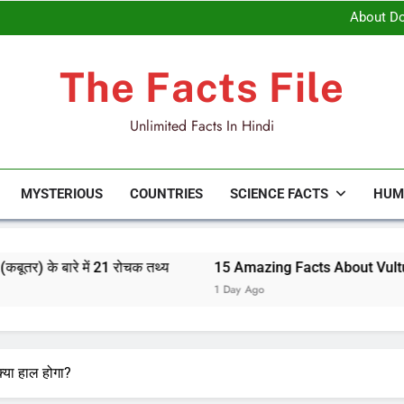
About Dove
15 Amazing Facts About Vultures in 
Top 10 Deadliest Birds of Prey in
23 Amazing Facts about Sarus Cr
About Dove
The Facts File
15 Amazing Facts About Vultures in 
Top 10 Deadliest Birds of Prey in
Unlimited Facts In Hindi
MYSTERIOUS
COUNTRIES
SCIENCE FACTS
HUM
 रोचक तथ्य
15 Amazing Facts About Vultures in Hindi | गिद्ध के ब
1 Day Ago
्या हाल होगा?