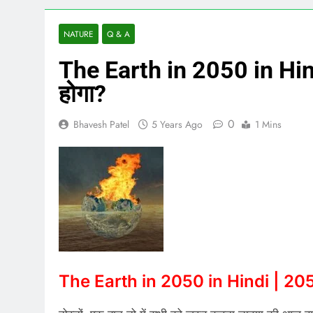
NATURE
Q & A
The Earth in 2050 in Hindi 
होगा?
0
Bhavesh Patel
5 Years Ago
1 Mins
The Earth in 2050 in Hindi | 2050 में 