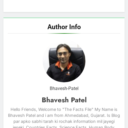
Author Info
Bhavesh-Patel
Bhavesh Patel
Hello Friends, Welcome to "The Facts File" My Name is
Bhavesh Patel and i am from Ahmedabad, Gujarat. Is Blog
par apko sabhi tarah ki rochak information mil jayegi
jeseki, Countries Facts, Science Facts, Human Body,