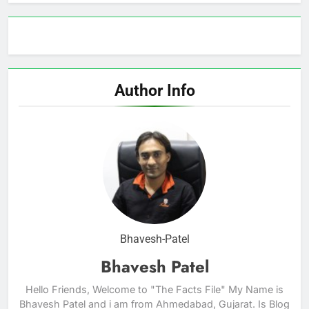
Author Info
Bhavesh-Patel
Bhavesh Patel
Hello Friends, Welcome to "The Facts File" My Name is
Bhavesh Patel and i am from Ahmedabad, Gujarat. Is Blog