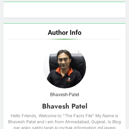
Author Info
Bhavesh-Patel
Bhavesh Patel
Hello Friends, Welcome to "The Facts File" My Name is
Bhavesh Patel and i am from Ahmedabad, Gujarat. Is Blog
par apko sabhi tarah ki rochak information mil jayegi