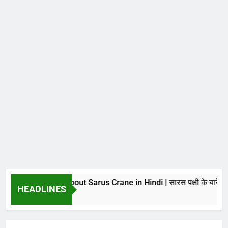
azing Facts about Sarus Crane in Hindi | सारस पक्षी के बारे में चोंकान
HEADLINES
urs Ago