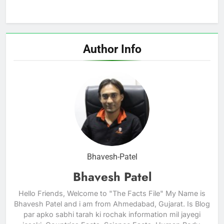
Author Info
Bhavesh-Patel
Bhavesh Patel
Hello Friends, Welcome to "The Facts File" My Name is
Bhavesh Patel and i am from Ahmedabad, Gujarat. Is Blog
par apko sabhi tarah ki rochak information mil jayegi