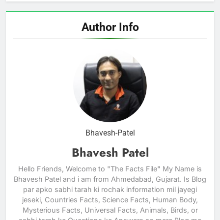
Author Info
Bhavesh-Patel
Bhavesh Patel
Hello Friends, Welcome to "The Facts File" My Name is
Bhavesh Patel and i am from Ahmedabad, Gujarat. Is Blog
par apko sabhi tarah ki rochak information mil jayegi
jeseki, Countries Facts, Science Facts, Human Body,
Mysterious Facts, Universal Facts, Animals, Birds, or