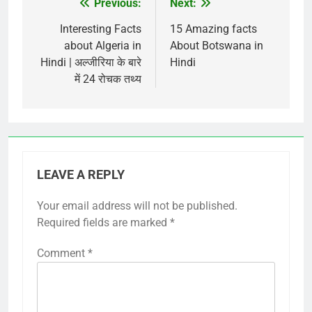
Previous:
Next:
Post
navigation
Interesting Facts
15 Amazing facts
about Algeria in
About Botswana in
Hindi | अल्जीरिया के बारे
Hindi
में 24 रोचक तथ्य
LEAVE A REPLY
Your email address will not be published.
Required fields are marked
*
Comment
*