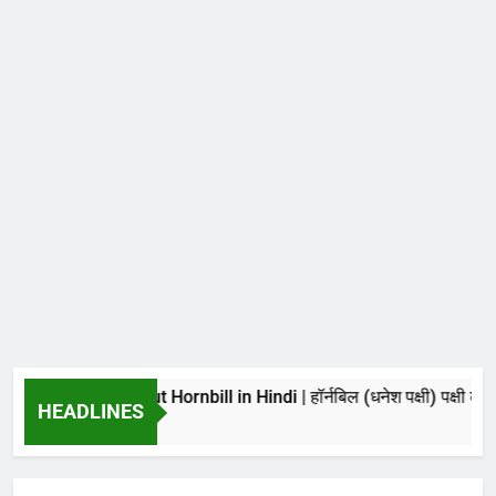
acts about Hornbill in Hindi | हॉर्नबिल (धनेश पक्षी) पक्षी के बारे में 30 
HEADLINES
s Ago