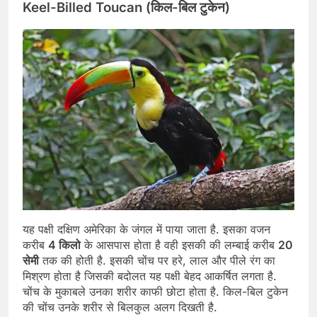
Keel-Billed Toucan (किल-बिल टुकेन)
यह पक्षी दक्षिण अमेरिका के जंगल में पाया जाता है. इसका वजन
करीब
4 किलो
के आसपास होता है वही इसकी की लम्बाई करीब
20
सेमी
तक की होती है. इसकी चोंच पर हरे, लाल और पीले रंग का
मिश्रण होता है जिसकी बदोलत यह पक्षी बेहद आकर्षित लगता है.
चोंच के मुकाबले उनका शरीर काफी छोटा होता है. किल-बिल टुकेन
की चोंच उनके शरीर से बिलकुल अलग दिखती है.