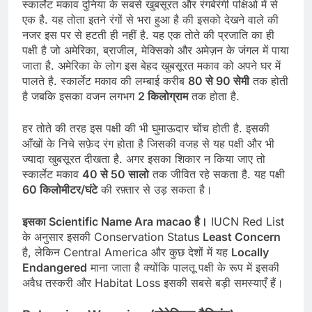
स्कार्लेट मकाव दुनिया के सबसे खुबसूरत और रंगबेरंगी पक्षिओ में से
एक है. यह तोता इतने रंगों से भरा हुआ है की इसको देखने वाले की
नजर इस पर से हटती ही नहीं है. यह एक तोते की प्रजाति का ही
पक्षी है जो अमेरिका, ब्राजील, मेक्सिको और अमेज़न के जंगल में पाया
जाता है. अमेरिका के लोग इस बेहद खुबसूरत मकाव को अपने घर में
पालते है. स्कार्लेट मकाव की लम्बाई करीब
80 से 90 सेमी
तक होती
है जबकि इसका वजन लगभग
2 किलोग्राम
तक होता है.
हर तोते की तरह इस पक्षी की भी घुमाऊदार चोंच होती है. इसकी
आँखों के निचे सफ़ेद रंग होता है जिसकी वजह से यह पक्षी और भी
ज्यादा खुबसूरत दीखता है. अगर इसका शिकार न किया जाए तो
स्कार्लेट मकाव
40 से 50 सालो
तक जीवित रहे सकता है. यह पक्षी
60 किलोमीटर/घंटे
की रफ़्तार से उड़ सकता है।
इसका Scientific Name Ara macao है।
IUCN Red List
के अनुसार इसकी Conservation Status
Least Concern
है, लेकिन Central America और कुछ देशों में यह
Locally
Endangered
माना जाता है क्योंकि पालतू पक्षी के रूप में इसकी
अवैध तस्करी और Habitat Loss इसकी सबसे बड़ी समस्याएँ हैं।