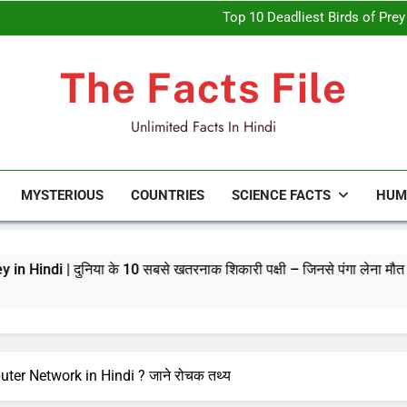
Top 10 Deadliest Birds of Prey in
Interesting Facts about Golden P
Interesting Facts about Atl
15 Amazing Facts About Vultures in 
Top 10 Deadliest Birds of Prey in
The Facts File
Interesting Facts about Golden P
Interesting Facts about Atl
Unlimited Facts In Hindi
MYSTERIOUS
COUNTRIES
SCIENCE FACTS
HUM
10 सबसे खतरनाक शिकारी पक्षी – जिनसे पंगा लेना मौत को बुलाना है!
er Network in Hindi ? जाने रोचक तथ्य