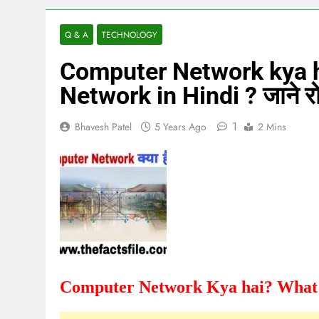
Q & A
TECHNOLOGY
Computer Network kya h
Network in Hindi ? जाने र
1
Bhavesh Patel
5 Years Ago
2 Mins
Computer Network Kya hai? What is