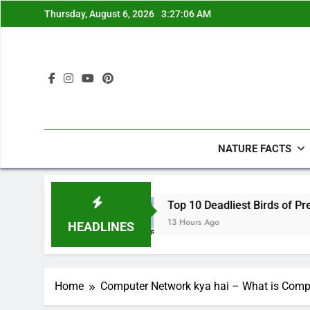
Skip
Thursday, August 6, 2026
3:27:07 AM
to
content
NATURE FACTS
Top 10 Deadliest Birds of Prey in Hindi | दुनिया के 
13 Hours Ago
HEADLINES
Home
Computer Network kya hai – What is Comput