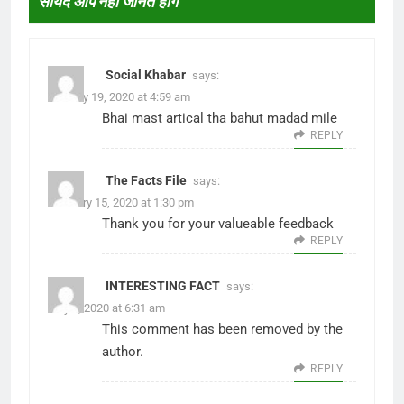
सायद आप नहीं जानते होंगे
”
Social Khabar
says:
January 19, 2020 at 4:59 am
Bhai mast artical tha bahut madad mile
REPLY
The Facts File
says:
February 15, 2020 at 1:30 pm
Thank you for your valueable feedback
REPLY
INTERESTING FACT
says:
May 2, 2020 at 6:31 am
This comment has been removed by the
author.
REPLY