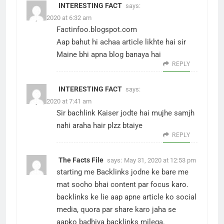
INTERESTING FACT
says:
May 2, 2020 at 6:32 am
Factinfoo.blogspot.com
Aap bahut hi achaa article likhte hai sir
Maine bhi apna blog banaya hai
REPLY
INTERESTING FACT
says:
May 2, 2020 at 7:41 am
Sir bachlink Kaiser jodte hai mujhe samjh
nahi araha hair plzz btaiye
REPLY
The Facts File
says:
May 31, 2020 at 12:53 pm
starting me Backlinks jodne ke bare me
mat socho bhai content par focus karo.
backlinks ke lie aap apne article ko social
media, quora par share karo jaha se
aapko badhiya backlinks milega.