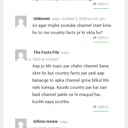
REPLY
Unknown
says:
October 2, 2020 at 6:51 pm
sir agar mujhe youtube channel start krna
ho to me country facts pr kr skta hu?
REPLY
The Facts File
says:
October 2, 2020 at 6:54 pm
Aap jo bhi topic par chaho channel bana
skte ho but country facts par yadi aap
banaoge to apka channel grow bilkul bhi
nahi karega. Kyunki country par kai sari
badi channel pahle se hi maujud hai…
kuchh naya sochho.
REPLY
Infinix review
says: