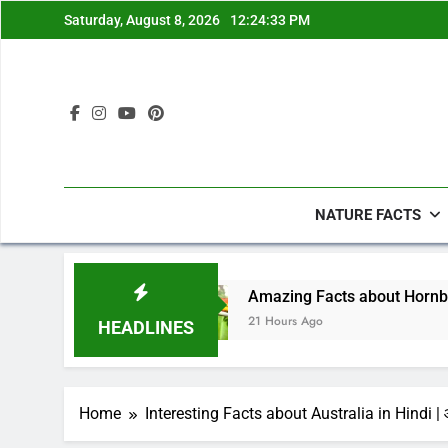
Skip
Saturday, August 8, 2026
12:24:34 PM
to
content
NATURE FACTS
य
Amazing Facts about Hornbill in Hindi | हॉर्नबिल (धन
21 Hours Ago
HEADLINES
Home
Interesting Facts about Australia in Hindi | ऑस्