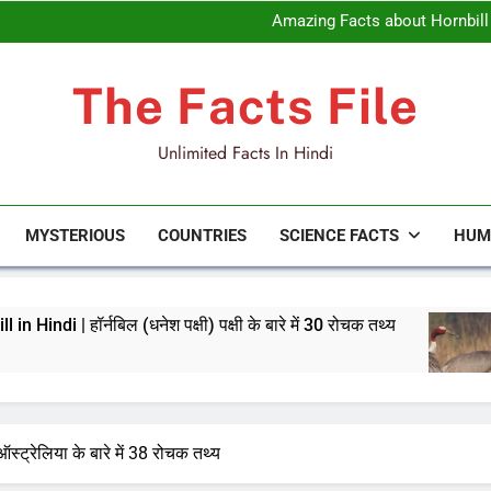
20 Interesting Facts about Hoop
Amazing Facts about Hornbill in Hin
23 Amazing Facts about Sarus Cr
About Dove
20 Interesting Facts about Hoop
The Facts File
Amazing Facts about Hornbill in Hin
23 Amazing Facts about Sarus Cr
About Dove
Unlimited Facts In Hindi
MYSTERIOUS
COUNTRIES
SCIENCE FACTS
HUM
ेश पक्षी) पक्षी के बारे में 30 रोचक तथ्य
23 Amazing F
2 Days Ago
ट्रेलिया के बारे में 38 रोचक तथ्य