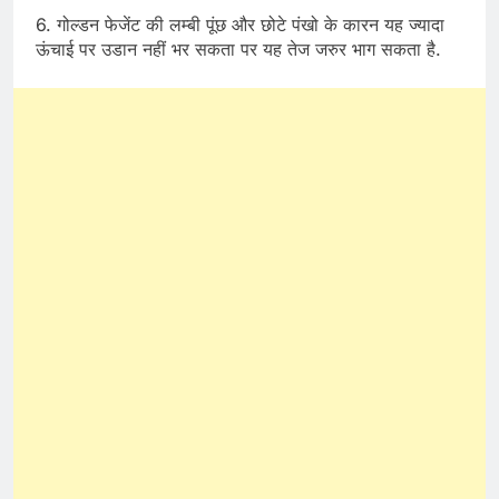
6. गोल्डन फेजेंट की लम्बी पूंछ और छोटे पंखो के कारन यह ज्यादा
ऊंचाई पर उडान नहीं भर सकता पर यह तेज जरुर भाग सकता है.