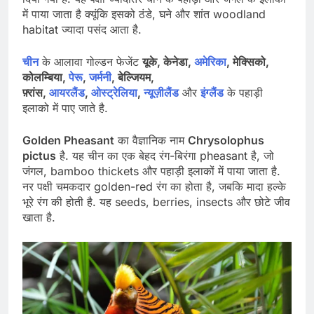
में पाया जाता है क्यूंकि इसको ठंडे, घने और शांत woodland
habitat ज्यादा पसंद आता है.
चीन
के आलावा गोल्डन फेजेंट
यूके, केनेडा,
अमेरिका
, मेक्सिको,
कोलम्बिया,
पेरू
,
जर्मनी
, बेल्जियम,
फ़्रांस,
आयरलैंड
,
ओस्ट्रेलिया
,
न्यूज़ीलैंड
और
इंग्लैंड
के पहाड़ी
इलाको में पाए जाते है.
Golden Pheasant
का वैज्ञानिक नाम
Chrysolophus
pictus
है. यह चीन का एक बेहद रंग-बिरंगा pheasant है, जो
जंगल, bamboo thickets और पहाड़ी इलाकों में पाया जाता है.
नर पक्षी चमकदार golden-red रंग का होता है, जबकि मादा हल्के
भूरे रंग की होती है. यह seeds, berries, insects और छोटे जीव
खाता है.