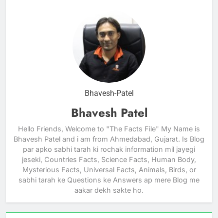
Bhavesh-Patel
Bhavesh Patel
Hello Friends, Welcome to "The Facts File" My Name is
Bhavesh Patel and i am from Ahmedabad, Gujarat. Is Blog
par apko sabhi tarah ki rochak information mil jayegi
jeseki, Countries Facts, Science Facts, Human Body,
Mysterious Facts, Universal Facts, Animals, Birds, or
sabhi tarah ke Questions ke Answers ap mere Blog me
aakar dekh sakte ho.