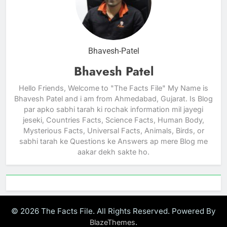
Bhavesh-Patel
Bhavesh Patel
Hello Friends, Welcome to "The Facts File" My Name is
Bhavesh Patel and i am from Ahmedabad, Gujarat. Is Blog
par apko sabhi tarah ki rochak information mil jayegi
jeseki, Countries Facts, Science Facts, Human Body,
Mysterious Facts, Universal Facts, Animals, Birds, or
sabhi tarah ke Questions ke Answers ap mere Blog me
aakar dekh sakte ho.
© 2026 The Facts File. All Rights Reserved. Powered By
.
BlazeThemes