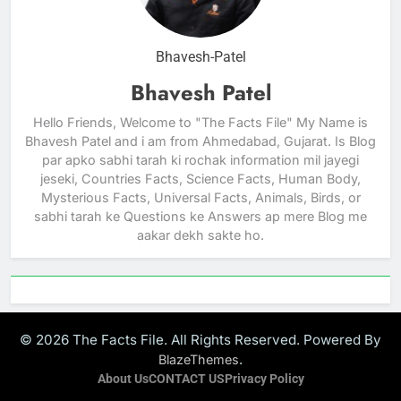
Bhavesh-Patel
Bhavesh Patel
Hello Friends, Welcome to "The Facts File" My Name is
Bhavesh Patel and i am from Ahmedabad, Gujarat. Is Blog
par apko sabhi tarah ki rochak information mil jayegi
jeseki, Countries Facts, Science Facts, Human Body,
Mysterious Facts, Universal Facts, Animals, Birds, or
sabhi tarah ke Questions ke Answers ap mere Blog me
aakar dekh sakte ho.
© 2026 The Facts File. All Rights Reserved. Powered By
.
BlazeThemes
About Us
CONTACT US
Privacy Policy