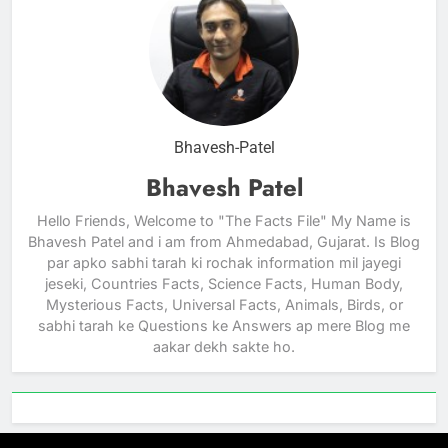
Bhavesh-Patel
Bhavesh Patel
Hello Friends, Welcome to "The Facts File" My Name is
Bhavesh Patel and i am from Ahmedabad, Gujarat. Is Blog
par apko sabhi tarah ki rochak information mil jayegi
jeseki, Countries Facts, Science Facts, Human Body,
Mysterious Facts, Universal Facts, Animals, Birds, or
sabhi tarah ke Questions ke Answers ap mere Blog me
aakar dekh sakte ho.