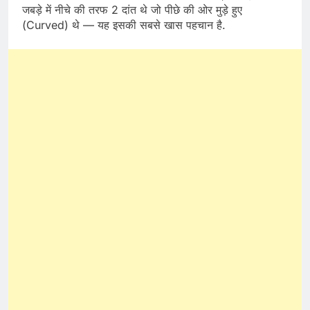
जबड़े में नीचे की तरफ 2 दांत थे जो पीछे की ओर मुड़े हुए
(Curved) थे — यह इसकी सबसे खास पहचान है.