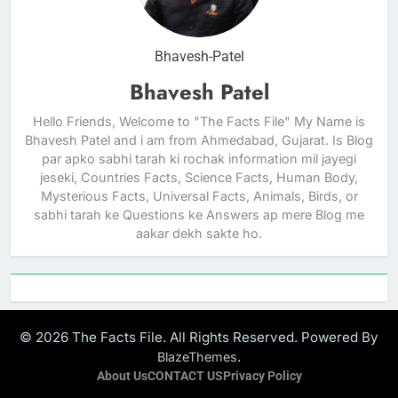
Bhavesh-Patel
Bhavesh Patel
Hello Friends, Welcome to "The Facts File" My Name is
Bhavesh Patel and i am from Ahmedabad, Gujarat. Is Blog
par apko sabhi tarah ki rochak information mil jayegi
jeseki, Countries Facts, Science Facts, Human Body,
Mysterious Facts, Universal Facts, Animals, Birds, or
sabhi tarah ke Questions ke Answers ap mere Blog me
aakar dekh sakte ho.
© 2026 The Facts File. All Rights Reserved. Powered By
.
BlazeThemes
About Us
CONTACT US
Privacy Policy